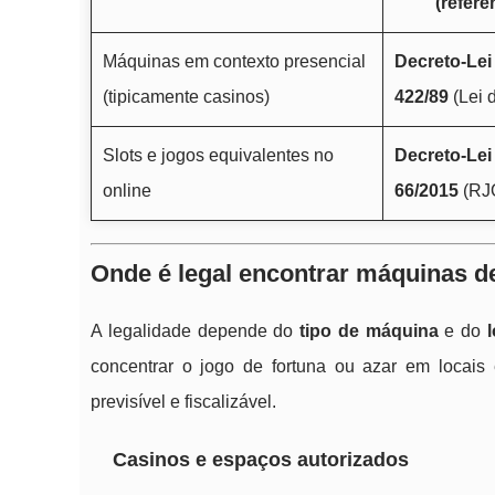
(referê
Máquinas em contexto presencial
Decreto-Lei 
(tipicamente casinos)
422/89
(Lei 
Slots e jogos equivalentes no
Decreto-Lei 
online
66/2015
(RJ
Onde é legal encontrar máquinas d
A legalidade depende do
tipo de máquina
e do
l
concentrar o jogo de fortuna ou azar em locais
previsível e fiscalizável.
Casinos e espaços autorizados