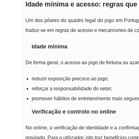
Idade mínima e acesso: regras que
Um dos pilares do quadro legal do jogo em Portug
traduz-se em regras de acesso e mecanismos de co
Idade mínima
De forma geral, o acesso ao jogo de fortuna ou aza
reduzir exposição precoce ao jogo;
reforçar a responsabilidade do setor;
promover hábitos de entretenimento mais seguro
Verificação e controlo no online
No online, a verificação de identidade e a confir
regulado. Para o utilizador, isto traz benefícios com