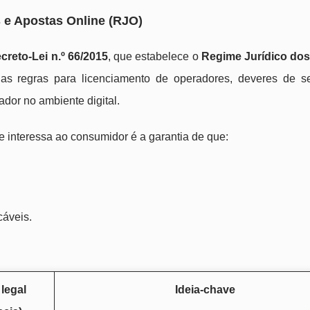
 e Apostas Online (RJO)
creto-Lei n.º 66/2015
, que estabelece o
Regime Jurídico dos
as regras para licenciamento de operadores, deveres de s
ador no ambiente digital.
ue interessa ao consumidor é a garantia de que:
cáveis.
legal
Ideia-chave