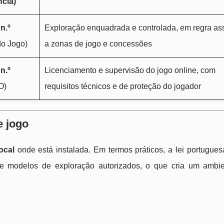
ncia)
n.º
Exploração enquadrada e controlada, em regra as
do Jogo)
a zonas de jogo e concessões
n.º
Licenciamento e supervisão do jogo online, com
O)
requisitos técnicos e de proteção do jogador
e jogo
ocal
onde está instalada. Em termos práticos, a lei portugues
 e modelos de exploração autorizados, o que cria um ambi