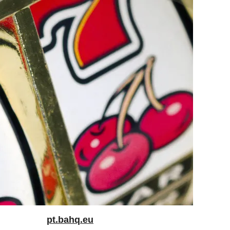
pt.bahq.eu