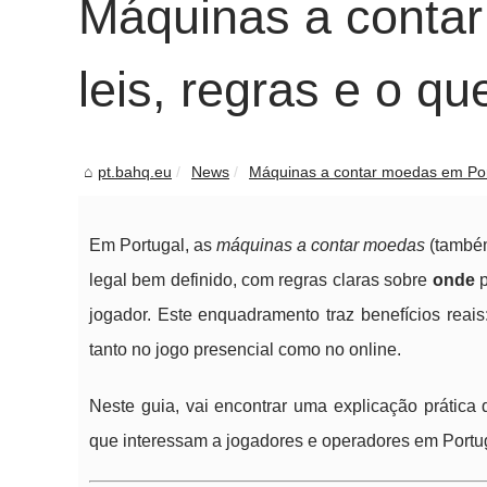
Máquinas a contar
leis, regras e o q
pt.bahq.eu
News
Máquinas a contar moedas em Portu
Em Portugal, as
máquinas a contar moedas
(també
legal bem definido, com regras claras sobre
onde
p
jogador. Este enquadramento traz benefícios reai
tanto no jogo presencial como no online.
Neste guia, vai encontrar uma explicação prática 
que interessam a jogadores e operadores em Portu