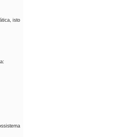
tica, isto
a:
ossistema