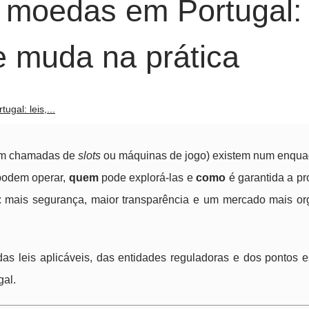
 moedas em Portugal:
ue muda na prática
gal: leis,...
m chamadas de
slots
ou máquinas de jogo) existem num enqu
odem operar,
quem
pode explorá-las e
como
é garantida a pr
s: mais segurança, maior transparência e um mercado mais or
das leis aplicáveis, das entidades reguladoras e dos pontos e
gal.