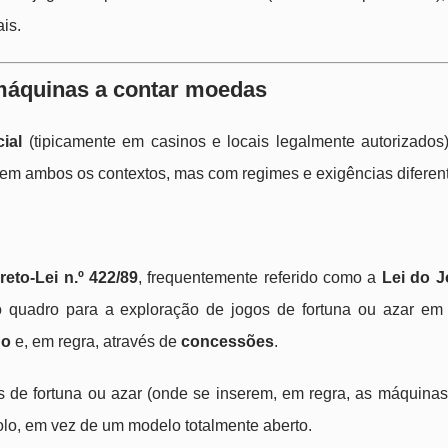
is.
 máquinas a contar moedas
ial
(tipicamente em casinos e locais legalmente autorizado
 em ambos os contextos, mas com regimes e exigências diferen
reto-Lei n.º 422/89
, frequentemente referido como a
Lei do 
 o quadro para a exploração de jogos de fortuna ou azar em 
go
e, em regra, através de
concessões
.
os de fortuna ou azar (onde se inserem, em regra, as máquinas 
olo, em vez de um modelo totalmente aberto.